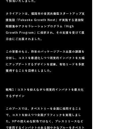
て担当いたしました。
クライアントは、福岡市の官民共働型スタートアップ支
援施設「Fukuoka Growth Next」が実施する選抜型
短期集中アクセラレーションプログラム「High
Growth Program」に採択され、その支援を受けて展
示会にご出展されました。
この背景のもと、昨年のパッケージブース出展の課題を
分析し、コストを最適化しつつ視覚的インパクトを大幅
にアップデートするデザインを提案。有効リードを多数
獲得することを目標としました。
戦略1：コストを抑えながら視覚的インパクトを最大化
するデザイン
このブースでは、タペストリーを全面に採用すること
で、コストを抑えつつ全面グラフィックを実現しまし
た。HPの控えめな配色ではなく、プレスリリースなど
で使用するインパクトのある鮮やかなブルーをタペスト