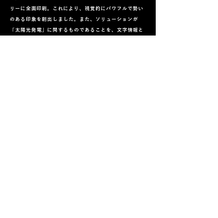
リーに全面印刷。これにより、視覚的にパワフルで勢い
のある印象を創出しました。また、ソリューションが
「太陽光発電」に関するものであることを、文字情報と
背景にあしらった写真で明確に表現しました。
戦略2：【レイアウトのコツ】通路際接客を極限まで高
める平面設計
平面計画の軸を「通路際の接客」に置き、ブース手前の
スペースをメインで活用するレイアウトを採用しまし
た。
円形カウンターの活用：ブース中央の通路側に円形のカ
ウンターを設置し、デモ機もメイン通路側に配置するこ
とで、来場者との接点効率を最大化しました。この円形
カウンターとデモ動画の再生が、ブースへの引き込みに
非常に効果的でした。
UIの強調：ソリューションの大きな特徴である、「わか