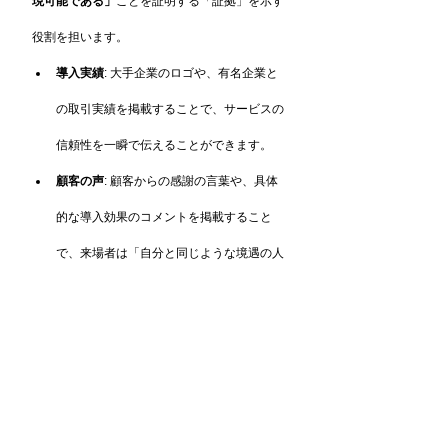
現可能である」
ことを証明する「証拠」を示す
役割を担います。
導入実績
: 大手企業のロゴや、有名企業と
の取引実績を掲載することで、サービスの
信頼性を一瞬で伝えることができます。
顧客の声
: 顧客からの感謝の言葉や、具体
的な導入効果のコメントを掲載すること
で、来場者は「自分と同じような境遇の人
が成功している」と共感し、安心感を覚え
ます。
まとめ